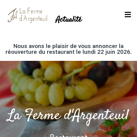
Actualité
A
C
C
Nous avons le plaisir de vous annoncer la
U
réouverture du restaurant le lundi 22 juin 2026.
E
I
L
M
E
La Ferme d'Argenteuil
N
U
S