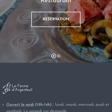
Restaurant
L
E
RESERVATION
R
E
S
T
A
U
R
A
N
T
P
H
Ouvert le midi
(12h-14h) :
lundi, mardi, mercredi, jeudi et
O
vendredi. Le samedi sur demande.